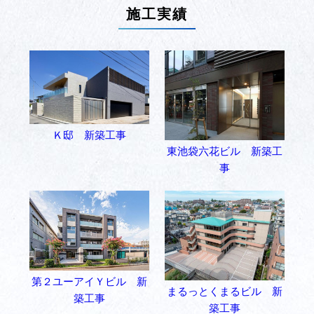
施工実績
Ｋ邸 新築工事
東池袋六花ビル 新築工
事
第２ユーアイＹビル 新
まるっとくまるビル 新
築工事
築工事