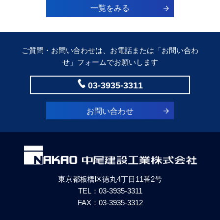
年末年始休業のお知らせ
一覧をみる
2025.08.08
2025年8月 夏期休暇のお知らせ
2025.03.25
ご質問・お問い合わせは、お電話または「
お問い合わ
正社員募集
せ
」フォームでお願いします
2024.12.02
03-3935-3311
年末年始休業のお知らせ
2024.08.16
お問い合わせ
「住宅省エネ2024キャンペーン」スタートから５ヶ月まだ
まだキャンペーン中
2024.08.07
2024年8月 夏期休業のお知らせ
2024.07.24
東京都板橋区徳丸4丁目11番2号
「住宅省エネ2024キャンペーン」スタートしました！ ②
TEL：
03-3935-3311
FAX：03-3935-3312
2024.04.09
宅配ボックス導入設置助成金工事 板橋区令和６年度