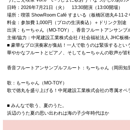
日時：2026年7月21日（火） 13:30開演（13:00開場）
場所：喫茶 ShowRoom Café すまいる（板橋区徳丸4-11-2
料金：参加費 1,000円（プロの生演奏込）＋ドリンク別途
出演：もーちゃん（MO-TOY）、香音フルートアンサン
主催/協力：中尾建設工業株式会社 / 社会福祉法人 JHC板橋
■ 豪華なプロ演奏家が集結！一人で歌うのは緊張するとい
華やかなフルートとピアノ、そしてもーちゃんの歌声が皆
香音フルートアンサンブルフルート：ちーちゃん（岡田知
歌：もーちゃん（MO-TOY）
歌で徳丸を盛り上げる！中尾建設工業株式会社の専属オペ
■ みんなで歌う、夏のうた。
浜辺のうた夏の思い出われは海の子少年時代ほか