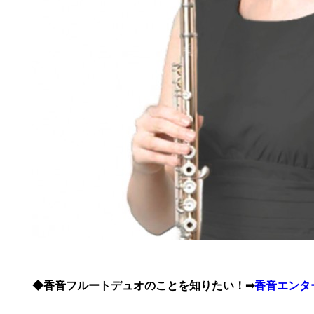
◆香音フルートデュオのことを知りたい！➡
香音エンタ