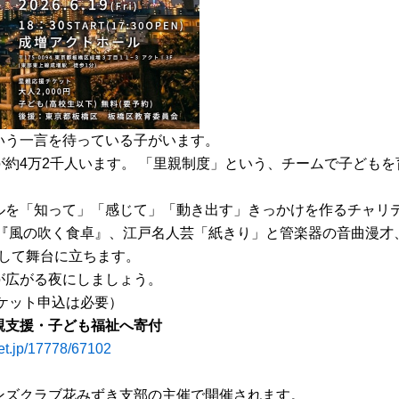
いう一言を待っている子がいます。
約4万2千人います。 「里親制度」という、チームで子ども
ルを「知って」「感じて」「動き出す」きっかけを作るチャリ
劇『風の吹く食卓』、江戸名人芸「紙きり」と管楽器の音曲漫才
して舞台に立ちます。
が広がる夜にしましょう。
ケット申込は必要）
親支援・子ども福祉へ寄付
ket.jp/17778/67102
ンズクラブ花みずき支部の主催で開催されます。