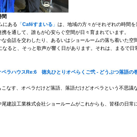
時間
ムにある
「
Caféすまいる
」
は、地域の方々がそれぞれの時間を
連携を通して、誰もが心安らぐ空間が日々育まれています。
かな会話を交わしたり、あるいはショールームの落ち着いた空
になると、そっと歌声が響く日があります。それは、まるで日
ペラハウスRe:6 徳丸ひとりオペらくご弐 - どうぶつ落語の
役もこなす、オペラだけど落語、落語だけどオペラという不思議
中尾建設工業株式会社ショールームがこれからも、皆様の日常