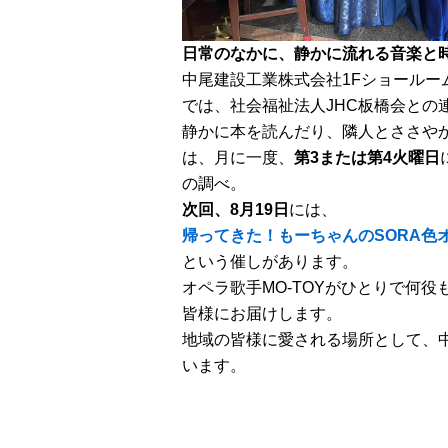
日常のなかに、静かに流れる音楽と
中尾建設工業株式会社1Fショールー
では、社会福祉法人JHC板橋会との
静かに本を読んだり、隣人とささや
は、月に一度、
第3または第4火曜日
の調べ。
次回、8月19日
には、
帰ってきた！もーちゃんのSORA色オ
という催しがあります。
オペラ歌手MO-TOYがひとりで何
皆様にお届けします。
地域の皆様に愛される場所として、
います。