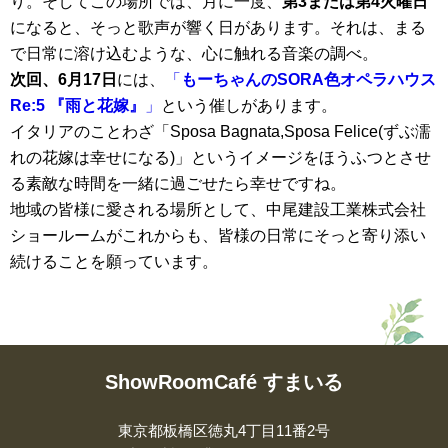
り。そしてこの場所では、月に一度、
第3または第4火曜日
になると、そっと歌声が響く日があります。それは、まる
で日常に溶け込むような、心に触れる音楽の調べ。
次回、6月17日
には、
「
もーちゃんのSORA色オペラハウス
Re:5 『雨と花嫁』
」
という催しがあります。
イタリアのことわざ「Sposa Bagnata,Sposa Felice(ずぶ濡
れの花嫁は幸せになる)」というイメージをほうふつとさせ
る素敵な時間を一緒に過ごせたら幸せですね。
地域の皆様に愛される場所として、中尾建設工業株式会社
ショールームがこれからも、皆様の日常にそっと寄り添い
続けることを願っています。
ShowRoomCafé すまいる
東京都板橋区徳丸4丁目11番2号