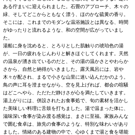
ある佇まいに迎えられました。石畳のアプローチ、木々の
緑、そしてどこからともなく漂う、ほのかな硫黄の香り。
そこには、これまでのモダンな温浴施設とは異なる、時間
がゆったりと流れるような、和の空間が広がっていまし
た。
湯船に身を沈めると、とろりとした肌触りの琥珀色の湯
が、一日の疲れをじんわりと解きほぐしてくれます。天然
の温泉が湧き出ているのだと、その湯の温かさとやわらか
さから、自然と納得がいきました。露天風呂には、岩や
木々が配され、まるで小さな山里に迷い込んだかのよう。
鳥の声に耳を澄ませながら、空を見上げれば、都会の喧騒
はどこへやら、ただただ静けさが心を満たしていきます。
湯上がりには、併設されたお食事処で、旬の素材を活かし
た美味しい料理に舌鼓を打ちました。湯で温まった体に、
滋味深い食事が染み渡る感覚は、まさに至福。家族みんな
で囲む食卓は、旅先の食事のような、特別な味わいがあり
ました。情緒のある建物の中で、心ゆくまで湯と食を堪能