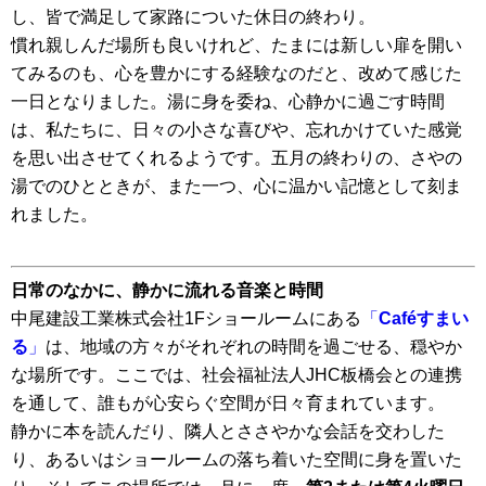
し、皆で満足して家路についた休日の終わり。
慣れ親しんだ場所も良いけれど、たまには新しい扉を開い
てみるのも、心を豊かにする経験なのだと、改めて感じた
一日となりました。湯に身を委ね、心静かに過ごす時間
は、私たちに、日々の小さな喜びや、忘れかけていた感覚
を思い出させてくれるようです。五月の終わりの、さやの
湯でのひとときが、また一つ、心に温かい記憶として刻ま
れました。
日常のなかに、静かに流れる音楽と時間
中尾建設工業株式会社1Fショールームにある
「
Caféすまい
る
」
は、地域の方々がそれぞれの時間を過ごせる、穏やか
な場所です。ここでは、社会福祉法人JHC板橋会との連携
を通して、誰もが心安らぐ空間が日々育まれています。
静かに本を読んだり、隣人とささやかな会話を交わした
り、あるいはショールームの落ち着いた空間に身を置いた