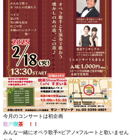
今月のコンサートは初企画
歌
声
喫
茶
！！
みんな一緒にオペラ歌手×ピアノ×フルートと歌いません