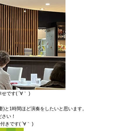
す( ´∀｀ )
妻)と1時間ほど演奏をしたいと思います。
ださい！
です( ´∀｀ )