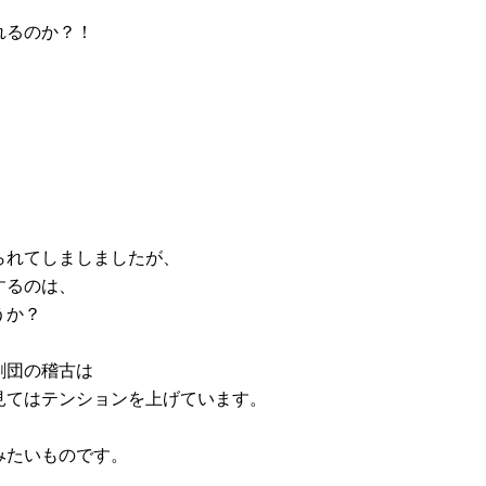
れるのか？！
。
られてしましましたが、
するのは、
うか？
劇団の稽古は
見てはテンションを上げています。
みたいものです。