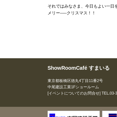
それではみなさま、今日もよい一日
メリー-----クリスマス！！
ShowRoomCafé すまいる
東京都板橋区徳丸4丁目11番2号
中尾建設工業1Fショールーム
[イベントについてのお問合せ]
TEL.
03-