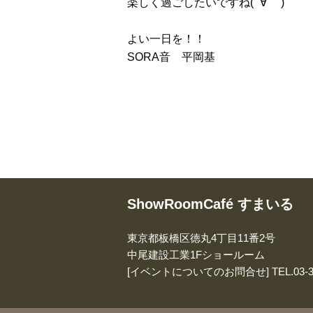
楽しく過ごしたいですね( ´∀｀ )
よい一日を！！
SORA音 平岡基
ShowRoomCafé すまいる
東京都板橋区徳丸4丁目11番2号
中尾建設工業1Fショールーム
[イベントについてのお問合せ]
TEL.
03-