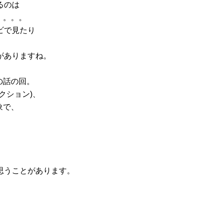
るのは
。。。。
ビで見たり
がありますね。
の話の回。
クション)、
象で、
思うことがあります。