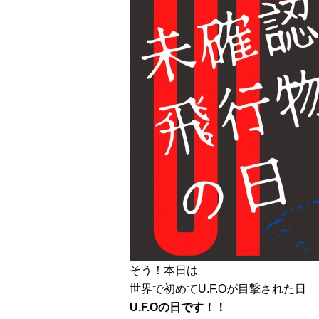
そう！本日は
世界で初めてU.F.Oが目撃された日
U.F.Oの日です！！