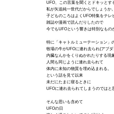
UFO、この言葉を聞くとドキッとす
私が矢追純一世代だからでしょうか
子どものころはよくUFO特集をテレ
雑誌や漫画で読んだりしたので
今でもUFOという響きは特別なもの
特に「キャトルミューテーション」
牧場の牛がUFOに連れ去られ(アブダ
内臓なんかをくりぬかれたりする現
人間も同じように連れ去られて
体内に未知の物質を埋め込まれる。
という話を見て以来
未だにたまに寝るときに
UFOに連れ去られてしまうのではと
そんな思いも含めて
UFOの日